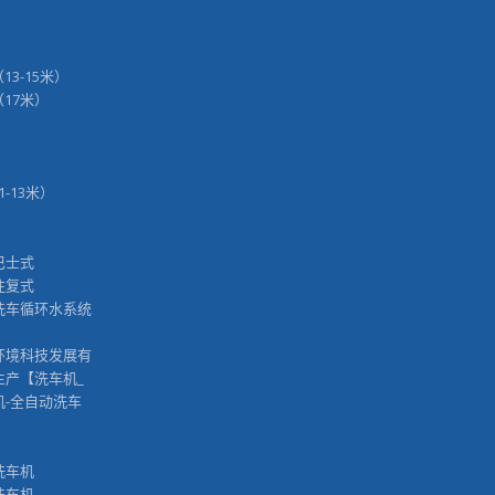
（13-15米）
H（17米）
11-13米）
巴士式
往复式
洗车循环水系统
™
环境科技发展有
生产【洗车机_
机-全自动洗车
洗车机
洗车机