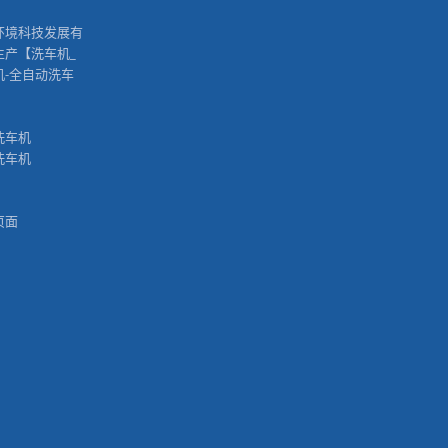
™
环境科技发展有
生产【洗车机_
机-全自动洗车
洗车机
洗车机
页面