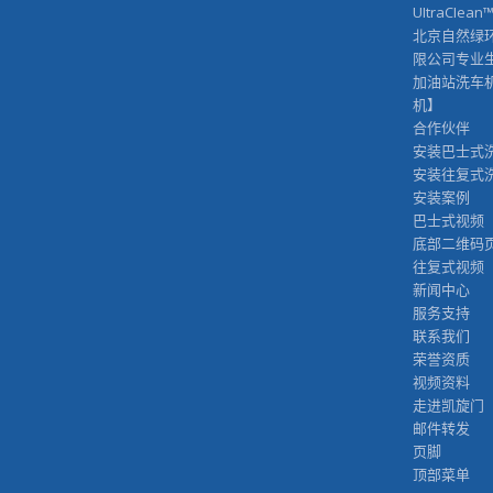
UItraCIean
北京自然绿
限公司专业
加油站洗车
机】
合作伙伴
安装巴士式
安装往复式
安装案例
巴士式视频
底部二维码
往复式视频
新闻中心
服务支持
联系我们
荣誉资质
视频资料
走进凯旋门
邮件转发
页脚
顶部菜单