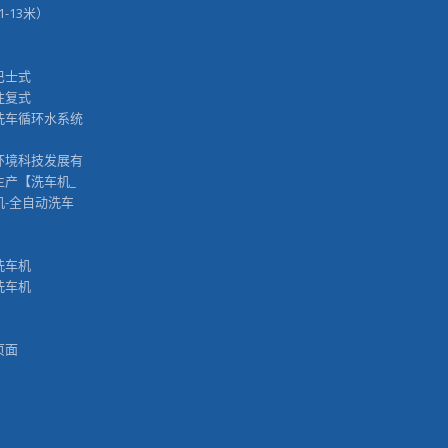
11-13米）
巴士式
往复式
洗车循环水系统
™
环境科技发展有
生产【洗车机_
机-全自动洗车
洗车机
洗车机
页面