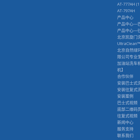
AT-777AH (
AT-797AH
产品中心
产品中心—
产品中心—
北京凯旋门
UItraCIean
北京自然绿
限公司专业
加油站洗车
机】
合作伙伴
安装巴士式
安装往复式
安装案例
巴士式视频
底部二维码
往复式视频
新闻中心
服务支持
联系我们